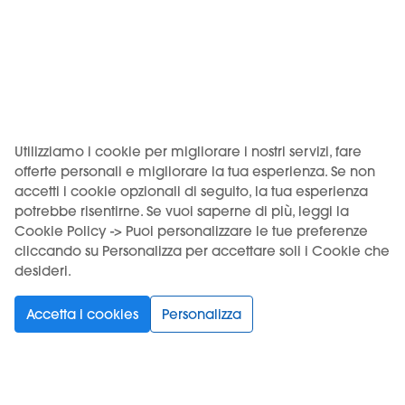
prodotti KIWI sono distribuiti in Italia da Motus S.r.l. su licenza
di Vapour International d.o.o.
USO DEL PRODOTTO VINCOLATO A UN'ETÀ MINIMA. VIETATA
LA VENDITA AI MINORI.
Utilizziamo i cookie per migliorare i nostri servizi, fare
offerte personali e migliorare la tua esperienza. Se non
accetti i cookie opzionali di seguito, la tua esperienza
Scegli la tua lingua
potrebbe risentirne. Se vuoi saperne di più, leggi la
Cookie Policy -> Puoi personalizzare le tue preferenze
cliccando su Personalizza per accettare soli i Cookie che
Supporto
desideri.
Prodotti
Accetta i cookies
Personalizza
Informazioni
Iscriviti alla newsletter