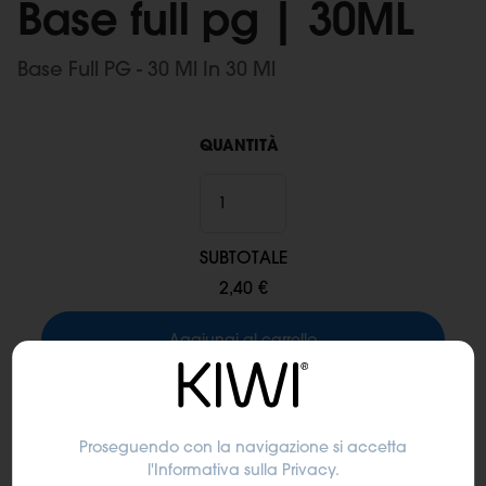
Base full pg | 30ML
Base Full PG - 30 Ml In 30 Ml
QUANTITÀ
SUBTOTALE
2,40 €
Aggiungi al carrello
Tempi di consegna:
Consegna in 24/48 ore lavorative
dall'evasione dell'ordine
Proseguendo con la navigazione si accetta
l'Informativa sulla Privacy
.