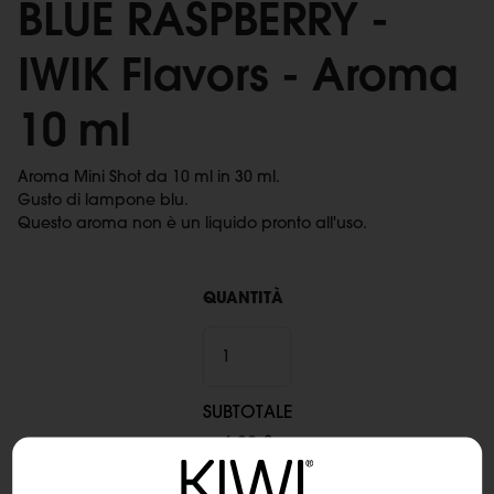
BLUE RASPBERRY -
IWIK Flavors - Aroma
10 ml
Aroma Mini Shot da 10 ml in 30 ml.
Gusto di lampone blu.
Questo aroma non è un liquido pronto all'uso.
QUANTITÀ
SUBTOTALE
6,90 €