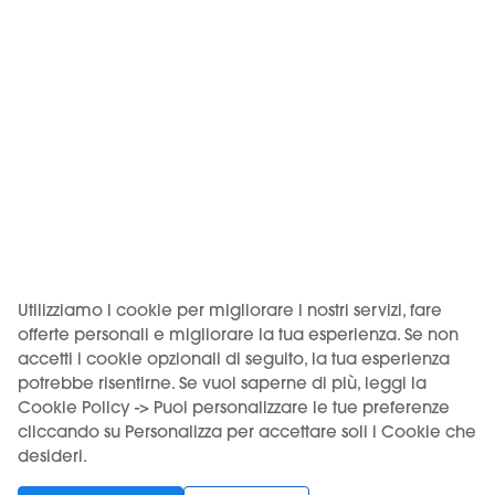
Venditore: Motus S.r.l., Via Eliano 12 – 00036 Palestrina (RM).
Iscritta al Registro delle imprese di Roma, REA RM-1772640,
CF/P.IVA 18262401005. Deposito: Via Prenestina Nuova 309 –
00036 Palestrina (RM), codice imposta ADM RMPLI0062.
KIWI è un marchio di Vapour International d.o.o.
(Digitronska ulica 2 – 52460 Buje, HR, OIB/VAT 12135052940). I
prodotti KIWI sono distribuiti in Italia da Motus S.r.l. su licenza
Utilizziamo i cookie per migliorare i nostri servizi, fare
di Vapour International d.o.o.
offerte personali e migliorare la tua esperienza. Se non
accetti i cookie opzionali di seguito, la tua esperienza
USO DEL PRODOTTO VINCOLATO A UN'ETÀ MINIMA. VIETATA
potrebbe risentirne. Se vuoi saperne di più, leggi la
LA VENDITA AI MINORI.
Cookie Policy -> Puoi personalizzare le tue preferenze
cliccando su Personalizza per accettare soli i Cookie che
desideri.