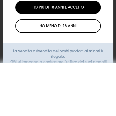
SUBTOTALE
HO PIÙ DI 18 ANNI E ACCETTO
€0,00
HO MENO DI 18 ANNI
Aggiungi al carrello
Spedizione:
Spedizione con corriere espresso
Tempi di consegna:
Consegna in 24/48 ore lavorative
La vendita o rivendita dei nostri prodotti ai minori è
dall'evasione dell'ordine
illegale.
KIWI si impegna a contrastare l'utilizzo dei suoi prodotti
da parte dei minori.