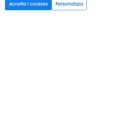
Accetta i cookies
Personalizza
Scegli la tua lingua
Supporto
Prodotti
Informazioni
Iscriviti alla newsletter
Spuntando questa casella, accetti le
Condizioni d'uso
e
la
normativa sulla privacy
.
*