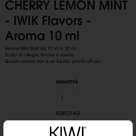
CHERRY LEMON MINT
- IWIK Flavors -
Aroma 10 ml
Aroma Mini Shot da 10 ml in 30 ml.
Gusto di ciliegia, limone e menta.
Questo aroma non è un liquido pronto all'uso.
QUANTITÀ
SUBTOTALE
6,90 €