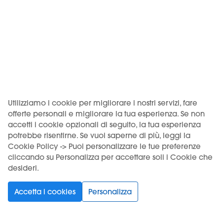
Venditore: Motus S.r.l., Via Eliano 12 – 00036 Palestrina (RM).
Iscritta al Registro delle imprese di Roma, REA RM-1772640,
CF/P.IVA 18262401005. Deposito: Via Prenestina Nuova 309 –
00036 Palestrina (RM), codice imposta ADM RMPLI0062.
KIWI è un marchio di Vapour International d.o.o.
(Digitronska ulica 2 – 52460 Buje, HR, OIB/VAT 12135052940). I
prodotti KIWI sono distribuiti in Italia da Motus S.r.l. su licenza
di Vapour International d.o.o.
Utilizziamo i cookie per migliorare i nostri servizi, fare
offerte personali e migliorare la tua esperienza. Se non
USO DEL PRODOTTO VINCOLATO A UN'ETÀ MINIMA. VIETATA
accetti i cookie opzionali di seguito, la tua esperienza
LA VENDITA AI MINORI.
potrebbe risentirne. Se vuoi saperne di più, leggi la
Cookie Policy -> Puoi personalizzare le tue preferenze
cliccando su Personalizza per accettare soli i Cookie che
desideri.
Scegli la tua lingua
Accetta i cookies
Personalizza