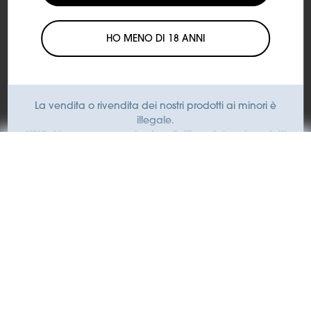
Aggiungi al carrello
HO MENO DI 18 ANNI
Spedizione:
Spedizione con corriere espresso
Tempi di consegna:
Consegna in 24/48 ore lavorative
dall'evasione dell'ordine
La vendita o rivendita dei nostri prodotti ai minori è
illegale.
KIWI si impegna a contrastare l'utilizzo dei suoi prodotti
da parte dei minori.