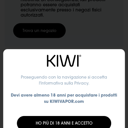
potranno essere acquistati
esclusivamente presso i negozi fisici
autorizzati.
Trova un negozio
Nicotina
Proseguendo con la navigazione si accetta
0 mg/ml
l'Informativa sulla Privacy
.
Devi avere almeno 18 anni per acquistare i prodotti
su KIWIVAPOR.com
SUBTOTALE
€7,50
HO PIÙ DI 18 ANNI E ACCETTO