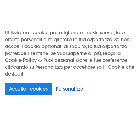
Contenuto del pacco:
Utilizziamo i cookie per migliorare i nostri servizi, fare
1 x KIWI GO monouso
offerte personali e migliorare la tua esperienza. Se non
accetti i cookie opzionali di seguito, la tua esperienza
potrebbe risentirne. Se vuoi saperne di più, leggi la
Cookie Policy -> Puoi personalizzare le tue preferenze
cliccando su Personalizza per accettare soli i Cookie che
desideri.
Accetta i cookies
Personalizza
Venditore: Motus S.r.l., Via Eliano 12 – 00036 Palestrina (RM).
Iscritta al Registro delle imprese di Roma, REA RM-1772640,
CF/P.IVA 18262401005. Deposito: Via Prenestina Nuova 309 –
00036 Palestrina (RM), codice imposta ADM RMPLI0062.