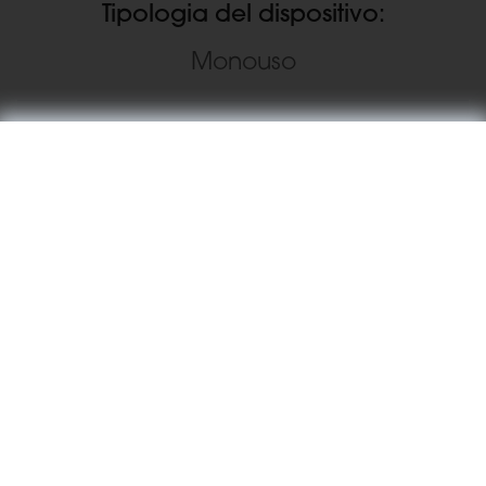
Tipologia del dispositivo:
Monouso
Materiale:
Acciaio inossidabile
Tipologia di ricarica:
Pre caricata