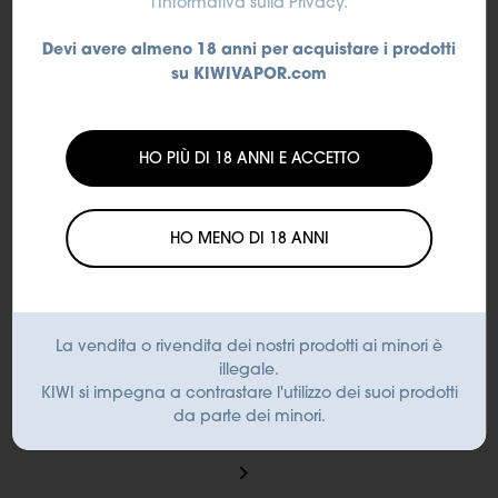
l'Informativa sulla Privacy
.
SPECIFICHE
DEL PRODOTTO
Devi avere almeno 18 anni per acquistare i prodotti
su KIWIVAPOR.com
HO PIÙ DI 18 ANNI E ACCETTO
Quantità di liquido:
2 ml
HO MENO DI 18 ANNI
Intensità di Nicotina:
La vendita o rivendita dei nostri prodotti ai minori è
illegale.
0 / 20 mg
KIWI si impegna a contrastare l'utilizzo dei suoi prodotti
da parte dei minori.