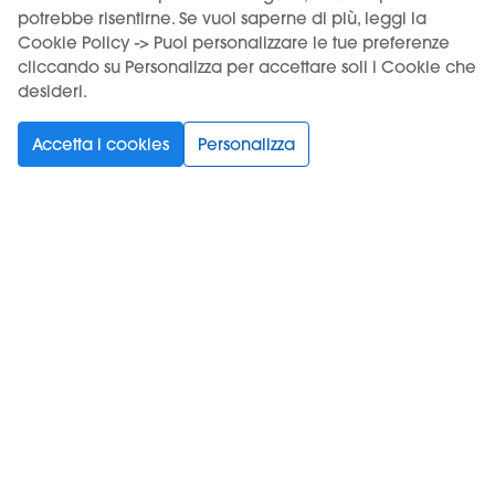
potrebbe risentirne. Se vuoi saperne di più, leggi la
Cookie Policy -> Puoi personalizzare le tue preferenze
cliccando su Personalizza per accettare soli i Cookie che
desideri.
Accetta i cookies
Personalizza
KIWI STORE MILANO
KIWI STORE P
Corso di porta ticinese 50
Via Roma 101
Milano 20123 (IT)
Padova 35122 (I
+39 02 832 2811
+39 375 799 116