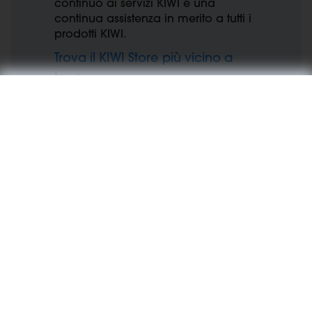
continuo ai servizi KIWI e una
continua assistenza in merito a tutti i
prodotti KIWI.
Trova il KIWI Store più vicino a
te
I servizi che offre ogni KIWI
Store:
I servizi dei KIWI Store: All'interno dello Store si
trova un'ampia selezione di servizi, studiati per
garantire una consulenza professionale.
Esperienza
Esplora i prodotti attraverso un'esperienza interattiva
e multimediale.