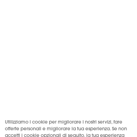
KIWI CARE
KIWI Care è la pagina di
supporto per mantenere
il dispositivo in perfette
condizioni.
Maggiori informazioni
Altri KIWI Store
Vedi tutto
Utilizziamo i cookie per migliorare i nostri servizi, fare
offerte personali e migliorare la tua esperienza. Se non
accetti i cookie opzionali di seguito, la tua esperienza