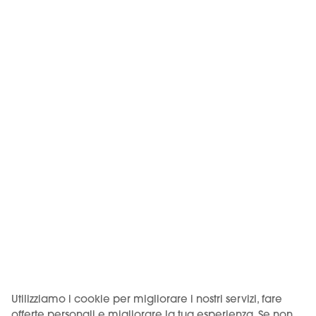
KIWI CARE
KIWI Care è la pagina di
supporto per mantenere
il dispositivo in perfette
condizioni.
Maggiori informazioni
Altri KIWI Store
Vedi tutto
Utilizziamo i cookie per migliorare i nostri servizi, fare
offerte personali e migliorare la tua esperienza. Se non