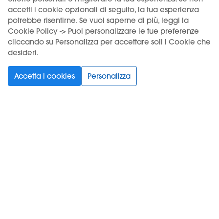
accetti i cookie opzionali di seguito, la tua esperienza
potrebbe risentirne. Se vuoi saperne di più, leggi la
Cookie Policy -> Puoi personalizzare le tue preferenze
cliccando su Personalizza per accettare soli i Cookie che
desideri.
Accetta i cookies
Personalizza
KIWI STORE MILANO
KIWI STORE P
Corso di porta ticinese 50
Via Roma 101
Milano 20123 (IT)
Padova 35122 (I
+39 02 832 2811
+39 375 799 116