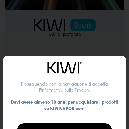
16W di potenza.
Il personale qualificato offre
consulenza dei prodotti KIWI
Proseguendo con la navigazione si accetta
l'Informativa sulla Privacy
.
Devi avere almeno 18 anni per acquistare i prodotti
su KIWIVAPOR.com