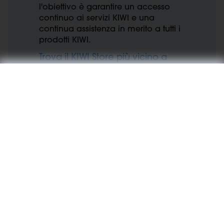
l'obiettivo è garantire un accesso
continuo ai servizi KIWI e una
continua assistenza in merito a tutti i
prodotti KIWI.
Trova il KIWI Store più vicino a
te
I servizi che offre ogni KIWI
Store:
I servizi dei KIWI Store: All'interno dello Store si
trova un'ampia selezione di servizi, studiati per
garantire una consulenza professionale.
Esperienza
Esplora i prodotti attraverso un'esperienza interattiva