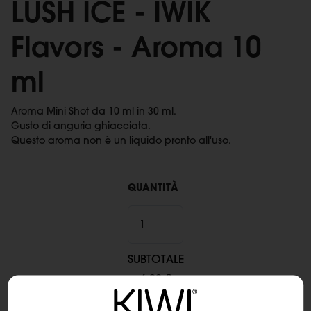
LUSH ICE - IWIK
Flavors - Aroma 10
ml
Aroma Mini Shot da 10 ml in 30 ml.
Gusto di anguria ghiacciata.
Questo aroma non è un liquido pronto all'uso.
QUANTITÀ
SUBTOTALE
6,90 €