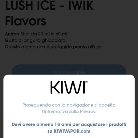
LUSH ICE - IWIK
Flavors
Aroma Shot da 20 ml in 60 ml.
Gusto di anguria ghiacciata.
Questo aroma non è un liquido pronto all'uso.
Non Disponibile
Proseguendo con la navigazione si accetta
l'Informativa sulla Privacy
.
Devi avere almeno 18 anni per acquistare i prodotti
su KIWIVAPOR.com