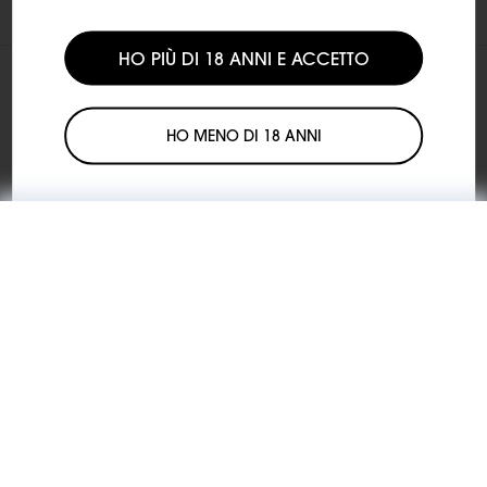
HO PIÙ DI 18 ANNI E ACCETTO
HO MENO DI 18 ANNI
Venditore: Motus S.r.l., Via Eliano 12 – 00036 Palestrina (RM).
Iscritta al Registro delle imprese di Roma, REA RM-1772640,
CF/P.IVA 18262401005. Deposito: Via Prenestina Nuova 309 –
La vendita o rivendita dei nostri prodotti ai minori è
00036 Palestrina (RM), codice imposta ADM RMPLI0062.
illegale.
KIWI si impegna a contrastare l'utilizzo dei suoi prodotti
KIWI è un marchio di Vapour International d.o.o.
da parte dei minori.
(Digitronska ulica 2 – 52460 Buje, HR, OIB/VAT 12135052940). I
prodotti KIWI sono distribuiti in Italia da Motus S.r.l. su licenza
di Vapour International d.o.o.
USO DEL PRODOTTO VINCOLATO A UN'ETÀ MINIMA. VIETATA
LA VENDITA AI MINORI.