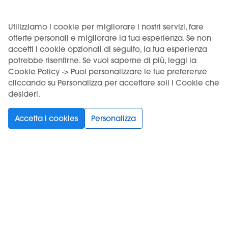
Utilizziamo i cookie per migliorare i nostri servizi, fare
Scegli la tua lingua
offerte personali e migliorare la tua esperienza. Se non
accetti i cookie opzionali di seguito, la tua esperienza
potrebbe risentirne. Se vuoi saperne di più, leggi la
Cookie Policy -> Puoi personalizzare le tue preferenze
Supporto
cliccando su Personalizza per accettare soli i Cookie che
desideri.
Prodotti
Informazioni
Accetta i cookies
Personalizza
Iscriviti alla newsletter
Spuntando questa casella, accetti le
Condizioni d'uso
e
la
normativa sulla privacy
.
*