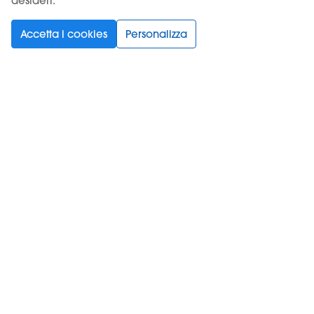
desideri.
Accetta i cookies
Personalizza
Scegli la tua lingua
Supporto
Prodotti
Informazioni
Iscriviti alla newsletter
Spuntando questa casella, accetti le
Condizioni d'uso
e
la
normativa sulla privacy
.
*