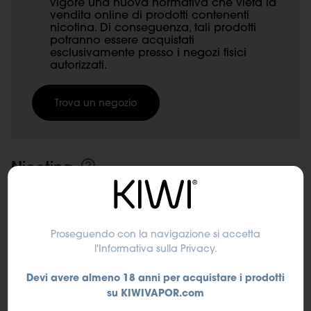
vigore una nuova normativa che vieta la
vendita online di prodotti contenenti
nicotina. Di conseguenza, tali prodotti
potranno essere acquistati
esclusivamente presso i negozi fisici
autorizzati.
Trova un negozio
Nicotina
0 mg/ml
10 mg/ml
Proseguendo con la navigazione si accetta
l'Informativa sulla Privacy
.
Devi avere almeno 18 anni per acquistare i prodotti
20 mg/ml
su KIWIVAPOR.com