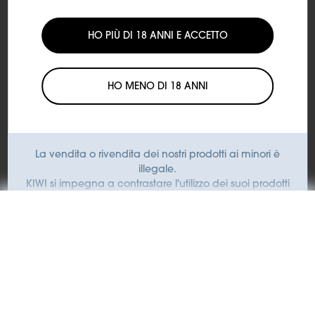
HO PIÙ DI 18 ANNI E ACCETTO
SUBTOTALE
€9,50
HO MENO DI 18 ANNI
Aggiungi al carrello
Spedizione:
Spedizione con corriere espresso
La vendita o rivendita dei nostri prodotti ai minori è
Tempi di consegna:
Consegna in 24/48 ore lavorative
illegale.
dall'evasione dell'ordine
KIWI si impegna a contrastare l'utilizzo dei suoi prodotti
da parte dei minori.