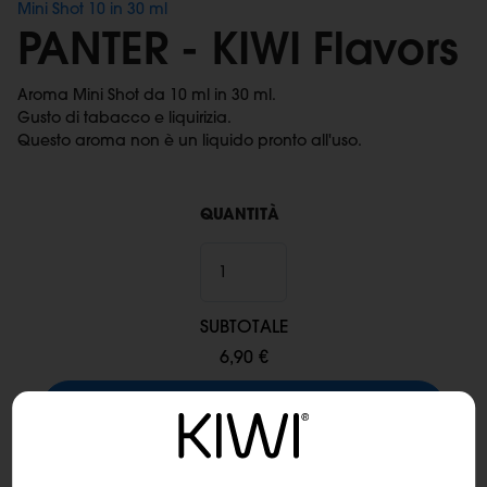
Mini Shot 10 in 30 ml
PANTER - KIWI Flavors
Aroma Mini Shot da 10 ml in 30 ml.
Gusto di tabacco e liquirizia.
Questo aroma non è un liquido pronto all'uso.
QUANTITÀ
SUBTOTALE
6,90 €
Aggiungi al carrello
Spedizione:
Spedizione con corriere espresso