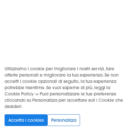
00036 Palestrina (RM), codice imposta ADM RMPLI0062.
KIWI è un marchio di Vapour International d.o.o.
(Digitronska ulica 2 – 52460 Buje, HR, OIB/VAT 12135052940). I
prodotti KIWI sono distribuiti in Italia da Motus S.r.l. su licenza
di Vapour International d.o.o.
USO DEL PRODOTTO VINCOLATO A UN'ETÀ MINIMA. VIETATA
LA VENDITA AI MINORI.
Utilizziamo i cookie per migliorare i nostri servizi, fare
offerte personali e migliorare la tua esperienza. Se non
accetti i cookie opzionali di seguito, la tua esperienza
potrebbe risentirne. Se vuoi saperne di più, leggi la
Scegli la tua lingua
Cookie Policy -> Puoi personalizzare le tue preferenze
cliccando su Personalizza per accettare soli i Cookie che
desideri.
Supporto
Prodotti
Accetta i cookies
Personalizza