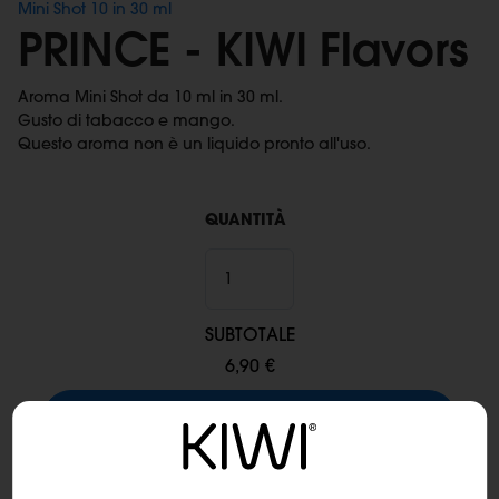
Mini Shot 10 in 30 ml
PRINCE - KIWI Flavors
Aroma Mini Shot da 10 ml in 30 ml.
Gusto di tabacco e mango.
Questo aroma non è un liquido pronto all'uso.
QUANTITÀ
SUBTOTALE
6,90 €
Aggiungi al carrello
Spedizione:
Spedizione con corriere espresso