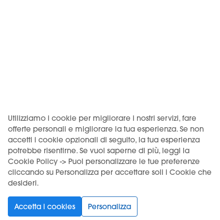
00036 Palestrina (RM), codice imposta ADM RMPLI0062.
KIWI è un marchio di Vapour International d.o.o.
(Digitronska ulica 2 – 52460 Buje, HR, OIB/VAT 12135052940). I
prodotti KIWI sono distribuiti in Italia da Motus S.r.l. su licenza
di Vapour International d.o.o.
USO DEL PRODOTTO VINCOLATO A UN'ETÀ MINIMA. VIETATA
LA VENDITA AI MINORI.
Utilizziamo i cookie per migliorare i nostri servizi, fare
offerte personali e migliorare la tua esperienza. Se non
accetti i cookie opzionali di seguito, la tua esperienza
potrebbe risentirne. Se vuoi saperne di più, leggi la
Scegli la tua lingua
Cookie Policy -> Puoi personalizzare le tue preferenze
cliccando su Personalizza per accettare soli i Cookie che
desideri.
Supporto
Prodotti
Accetta i cookies
Personalizza