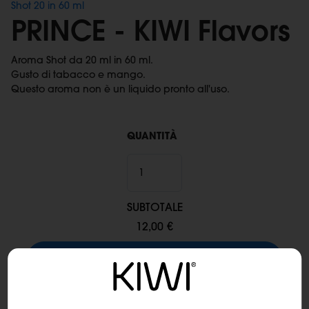
Shot 20 in 60 ml
PRINCE - KIWI Flavors
Aroma Shot da 20 ml in 60 ml.
Gusto di tabacco e mango.
Questo aroma non è un liquido pronto all'uso.
QUANTITÀ
SUBTOTALE
12,00 €
Aggiungi al carrello
Spedizione:
Spedizione con corriere espresso