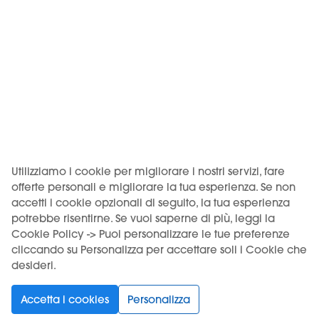
00036 Palestrina (RM), codice imposta ADM RMPLI0062.
KIWI è un marchio di Vapour International d.o.o.
(Digitronska ulica 2 – 52460 Buje, HR, OIB/VAT 12135052940). I
prodotti KIWI sono distribuiti in Italia da Motus S.r.l. su licenza
di Vapour International d.o.o.
USO DEL PRODOTTO VINCOLATO A UN'ETÀ MINIMA. VIETATA
LA VENDITA AI MINORI.
Utilizziamo i cookie per migliorare i nostri servizi, fare
offerte personali e migliorare la tua esperienza. Se non
accetti i cookie opzionali di seguito, la tua esperienza
potrebbe risentirne. Se vuoi saperne di più, leggi la
Scegli la tua lingua
Cookie Policy -> Puoi personalizzare le tue preferenze
cliccando su Personalizza per accettare soli i Cookie che
desideri.
Supporto
Prodotti
Accetta i cookies
Personalizza