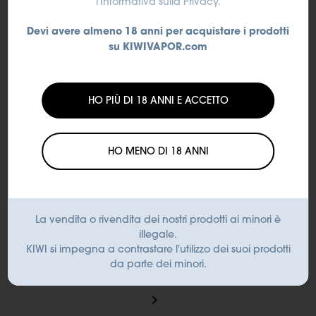
l'Informativa sulla Privacy
.
SPECIFICHE
DEL PRODOTTO
Devi avere almeno 18 anni per acquistare i prodotti
su KIWIVAPOR.com
HO PIÙ DI 18 ANNI E ACCETTO
Quantità di liquido:
2 ml
HO MENO DI 18 ANNI
Intensità di Nicotina:
La vendita o rivendita dei nostri prodotti ai minori è
illegale.
0 / 20 mg
KIWI si impegna a contrastare l'utilizzo dei suoi prodotti
da parte dei minori.