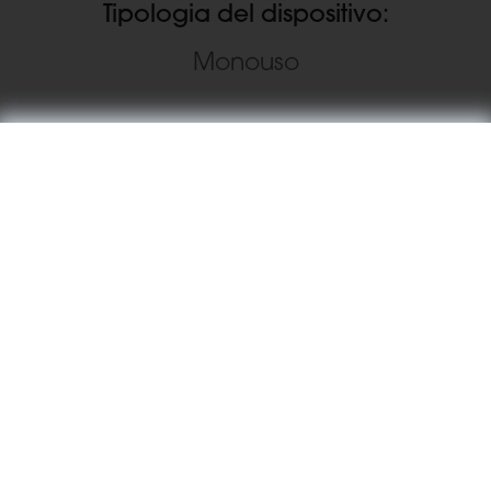
Tipologia del dispositivo:
Monouso
Materiale:
Acciaio inossidabile
Tipologia di ricarica:
Pre caricata