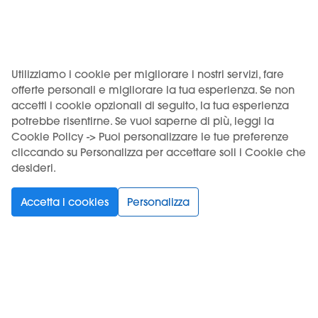
Contenuto del pacco:
Utilizziamo i cookie per migliorare i nostri servizi, fare
1 x KIWI GO monouso
offerte personali e migliorare la tua esperienza. Se non
accetti i cookie opzionali di seguito, la tua esperienza
potrebbe risentirne. Se vuoi saperne di più, leggi la
Cookie Policy -> Puoi personalizzare le tue preferenze
cliccando su Personalizza per accettare soli i Cookie che
desideri.
Accetta i cookies
Personalizza
Venditore: Motus S.r.l., Via Eliano 12 – 00036 Palestrina (RM).
Iscritta al Registro delle imprese di Roma, REA RM-1772640,
CF/P.IVA 18262401005. Deposito: Via Prenestina Nuova 309 –
00036 Palestrina (RM), codice imposta ADM RMPLI0062.