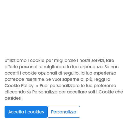
L’evoluzione di KIWI: KIWI 2
Nel 2023 è stata introdotta KIWI 2; la sigaretta
elettronica di seconda generazione.
Utilizziamo i cookie per migliorare i nostri servizi, fare
offerte personali e migliorare la tua esperienza. Se non
accetti i cookie opzionali di seguito, la tua esperienza
potrebbe risentirne. Se vuoi saperne di più, leggi la
Cookie Policy -> Puoi personalizzare le tue preferenze
cliccando su Personalizza per accettare soli i Cookie che
desideri.
2024
Accetta i cookies
Personalizza
Arriva KIWI Spark
La nuova sigaretta elettronica compatibile con