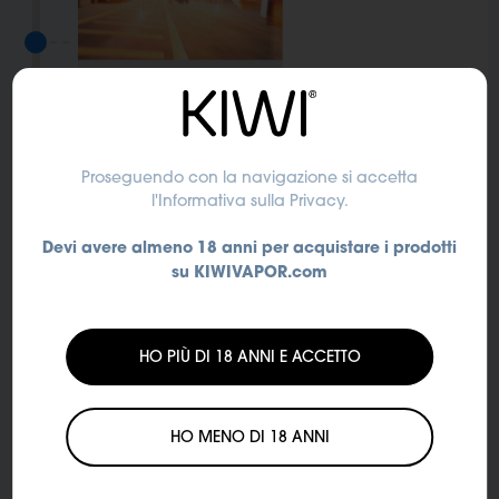
2019
Presenza sul mercato italiano
Proseguendo con la navigazione si accetta
Il prodotto KIWI 1 Starter Kit viene lanciato sul
l'Informativa sulla Privacy
.
mercato italiano
Devi avere almeno 18 anni per acquistare i prodotti
su KIWIVAPOR.com
HO PIÙ DI 18 ANNI E ACCETTO
HO MENO DI 18 ANNI