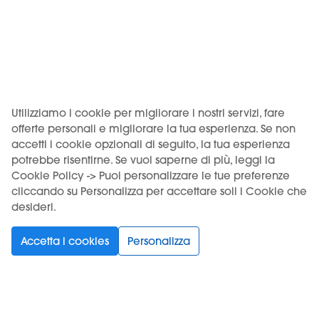
00036 Palestrina (RM), codice imposta ADM RMPLI0062.
KIWI è un marchio di Vapour International d.o.o.
(Digitronska ulica 2 – 52460 Buje, HR, OIB/VAT 12135052940). I
prodotti KIWI sono distribuiti in Italia da Motus S.r.l. su licenza
di Vapour International d.o.o.
Utilizziamo i cookie per migliorare i nostri servizi, fare
USO DEL PRODOTTO VINCOLATO A UN'ETÀ MINIMA. VIETATA
offerte personali e migliorare la tua esperienza. Se non
accetti i cookie opzionali di seguito, la tua esperienza
LA VENDITA AI MINORI.
potrebbe risentirne. Se vuoi saperne di più, leggi la
Cookie Policy -> Puoi personalizzare le tue preferenze
cliccando su Personalizza per accettare soli i Cookie che
desideri.
Scegli la tua lingua
Accetta i cookies
Personalizza
Supporto
Prodotti