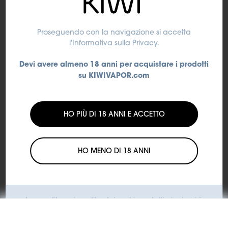
SUBTOTALE
4,90 €
Proseguendo con la navigazione si accetta
Aggiungi al carrello
l'Informativa sulla Privacy
.
Devi avere almeno 18 anni per acquistare i prodotti
Spedizione:
Spedizione con corriere espresso
su KIWIVAPOR.com
HO PIÙ DI 18 ANNI E ACCETTO
HO MENO DI 18 ANNI
La vendita o rivendita dei nostri prodotti ai minori è
illegale.
KIWI si impegna a contrastare l'utilizzo dei suoi prodotti