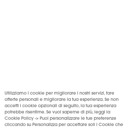
da parte dei minori.
Venditore: Motus S.r.l., Via Eliano 12 – 00036 Palestrina (RM).
Iscritta al Registro delle imprese di Roma, REA RM-1772640,
CF/P.IVA 18262401005. Deposito: Via Prenestina Nuova 309 –
00036 Palestrina (RM), codice imposta ADM RMPLI0062.
KIWI è un marchio di Vapour International d.o.o.
(Digitronska ulica 2 – 52460 Buje, HR, OIB/VAT 12135052940). I
prodotti KIWI sono distribuiti in Italia da Motus S.r.l. su licenza
di Vapour International d.o.o.
USO DEL PRODOTTO VINCOLATO A UN'ETÀ MINIMA. VIETATA
LA VENDITA AI MINORI.
Utilizziamo i cookie per migliorare i nostri servizi, fare
offerte personali e migliorare la tua esperienza. Se non
accetti i cookie opzionali di seguito, la tua esperienza
potrebbe risentirne. Se vuoi saperne di più, leggi la
Cookie Policy -> Puoi personalizzare le tue preferenze
Scegli la tua lingua
cliccando su Personalizza per accettare soli i Cookie che