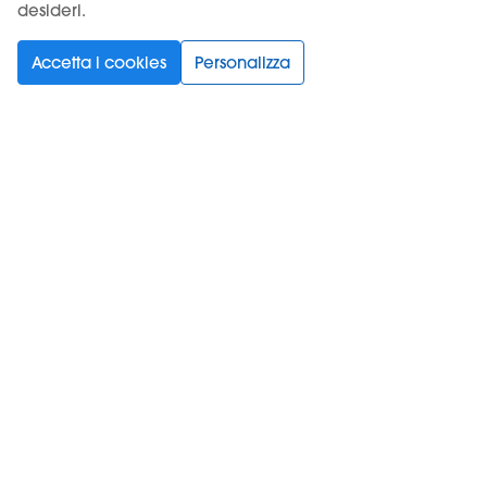
desideri.
Supporto
Accetta i cookies
Personalizza
Prodotti
Informazioni
Iscriviti alla newsletter
Spuntando questa casella, accetti le
Condizioni d'uso
e
la
normativa sulla privacy
.
*
@
2026
Vapour International d.o.o. – All rights reserved Digitronska 2,
52460 Buje, Croazia - Partita IVA/VAT: HR12135052940