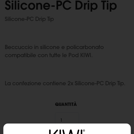
Silicone-PC Drip Tip
Silicone-PC Drip Tip
Beccuccio in silicone e policarbonato
compatibile con tutte le Pod KIWI.
La confezione contiene 2x Silicone-PC Drip Tip.
QUANTITÀ