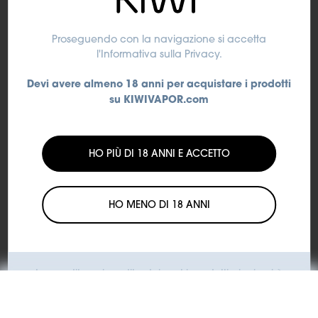
Aggiungi al carrello
Proseguendo con la navigazione si accetta
Spedizione:
Spedizione con corriere espresso
l'Informativa sulla Privacy
.
Tempi di consegna:
Consegna in 24/48 ore lavorative
Devi avere almeno 18 anni per acquistare i prodotti
dall'evasione dell'ordine
su KIWIVAPOR.com
HO PIÙ DI 18 ANNI E ACCETTO
HO MENO DI 18 ANNI
La vendita o rivendita dei nostri prodotti ai minori è
illegale.
KIWI si impegna a contrastare l'utilizzo dei suoi prodotti