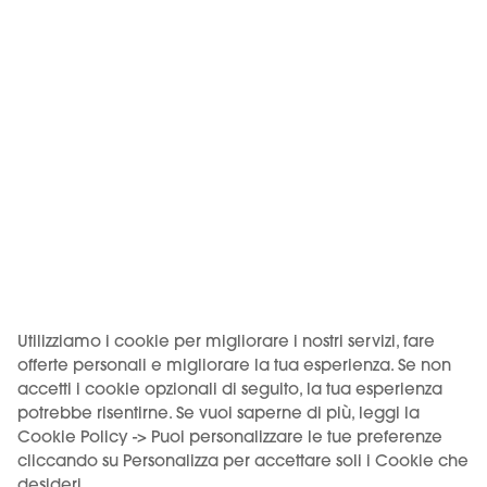
da parte dei minori.
Venditore: Motus S.r.l., Via Eliano 12 – 00036 Palestrina (RM).
Iscritta al Registro delle imprese di Roma, REA RM-1772640,
CF/P.IVA 18262401005. Deposito: Via Prenestina Nuova 309 –
00036 Palestrina (RM), codice imposta ADM RMPLI0062.
KIWI è un marchio di Vapour International d.o.o.
(Digitronska ulica 2 – 52460 Buje, HR, OIB/VAT 12135052940). I
prodotti KIWI sono distribuiti in Italia da Motus S.r.l. su licenza
di Vapour International d.o.o.
USO DEL PRODOTTO VINCOLATO A UN'ETÀ MINIMA. VIETATA
LA VENDITA AI MINORI.
Utilizziamo i cookie per migliorare i nostri servizi, fare
offerte personali e migliorare la tua esperienza. Se non
accetti i cookie opzionali di seguito, la tua esperienza
potrebbe risentirne. Se vuoi saperne di più, leggi la
Scegli la tua lingua
Cookie Policy -> Puoi personalizzare le tue preferenze
cliccando su Personalizza per accettare soli i Cookie che
desideri.