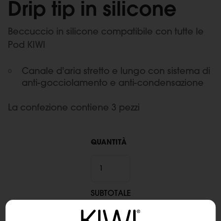
Drip tip in silicone
Beccuccio in silicone compatibile con tutte le
Pod KIWI
Canale d'aria stretto e lungo con sistema di
anti-gocciolamento e anti-condensazione
La confezione contiene 3 pezzi
QUANTITÀ
SUBTOTALE
6,90 €