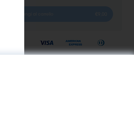
€9,00
Aggiungi al carrello
inori.
Informazioni
troniche
Chi siamo
B2B Business
ssori
Termini e condizioni