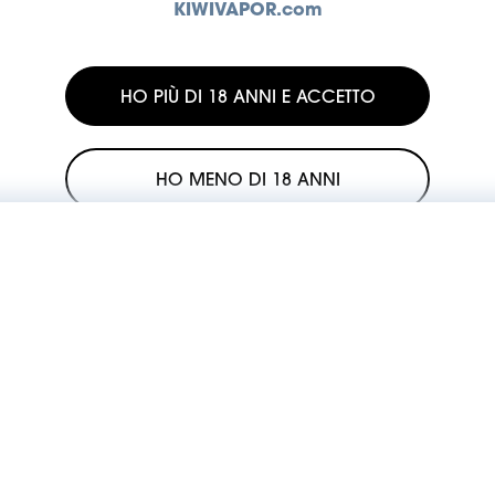
KIWIVAPOR.com
HO PIÙ DI 18 ANNI E ACCETTO
HO MENO DI 18 ANNI
La vendita o rivendita dei nostri prodotti ai minori è illegale.
si impegna a contrastare l'utilizzo dei suoi prodotti da parte dei m
Supporto
Prodotti
Centro di supporto
Sigarette elet
Registra dispositivo
Monouso
Primo utilizzo
Liquidi e acce