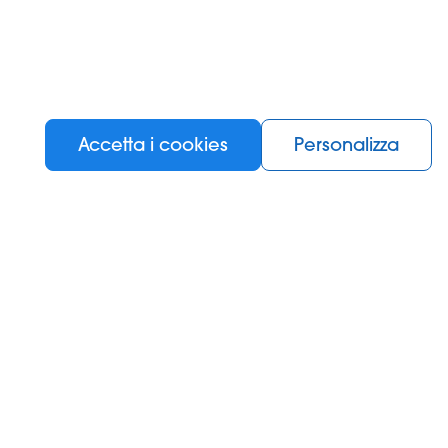
ozio
Tutela della privacy
Garanzia Legale
Garanzia Convenzionale
Accetta i cookies
Personalizza
Cookie Policy
i d'uso
e la
normativa sulla privacy
.
*