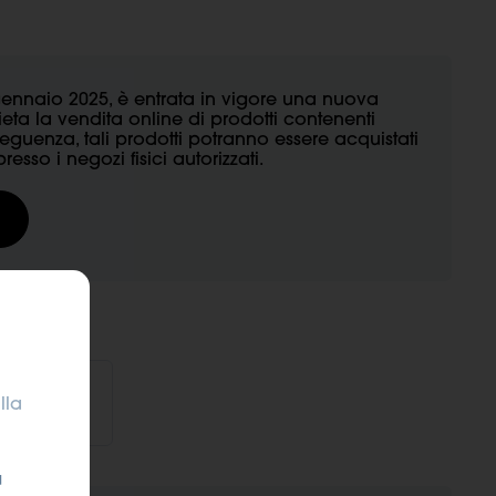
 gennaio 2025, è entrata in vigore una nuova
eta la vendita online di prodotti contenenti
eguenza, tali prodotti potranno essere acquistati
esso i negozi fisici autorizzati.
lla
20 mg/ml
u