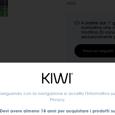
mini
A partire dal 1°
normativa che vi
nicotina. Di cons
esclusivamente pr
Trova un negozio
Nicotina
oseguendo con la navigazione si accetta
l'Informativa su
0 mg/ml
Privacy
.
Devi avere almeno 18 anni per acquistare i prodotti s