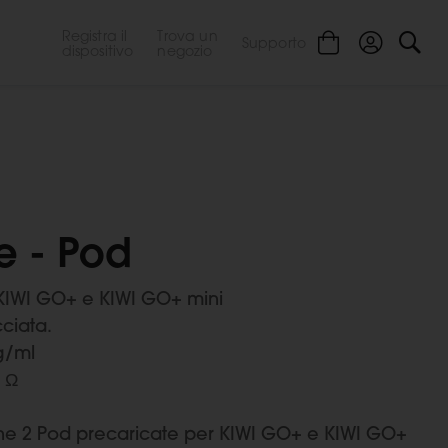
Registra il
Trova un
Supporto
dispositivo
negozio
e - Pod
KIWI GO+ e KIWI GO+ mini
ciata.
g/ml
1 Ω
ne 2 Pod precaricate per KIWI GO+ e KIWI GO+