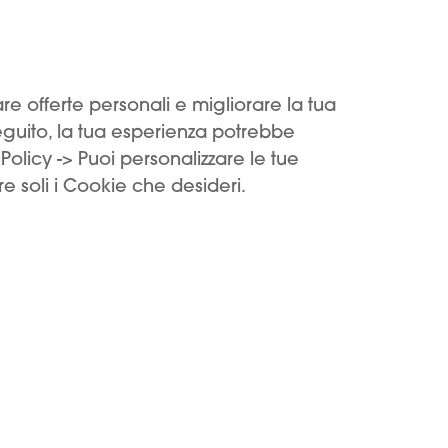
Impostazioni dei cookie
Trova un neg
fare offerte personali e migliorare la tua
seguito, la tua esperienza potrebbe
Policy -> Puoi personalizzare le tue
e soli i Cookie che desideri.
Iscriviti alla newsletter
Spuntando questa casella, accetti le
Condizion