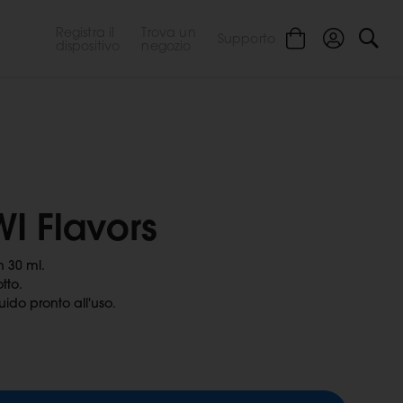
Registra il
Trova un
Supporto
dispositivo
negozio
WI Flavors
n 30 ml.
tto.
ido pronto all'uso.