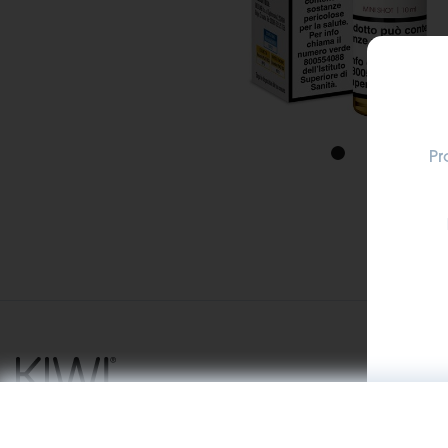
Pr
Venditore: Motus S.r.l., Via Eliano 12 – 00036