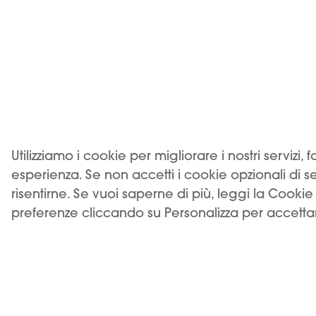
Palestrina (RM). Iscritta al Registro delle imprese
di Roma, REA RM-1772640, CF/P.IVA 18262401005.
Deposito: Via Prenestina Nuova 309 – 00036
KIWI 
Palestrina (RM), codice imposta ADM RMPLI0062.
KIWI è un marchio di Vapour International d.o.o.
(Digitronska ulica 2 – 52460 Buje, HR, OIB/VAT
12135052940). I prodotti KIWI sono distribuiti in
Italia da Motus S.r.l. su licenza di Vapour
Utilizziamo i cookie per migliorare i nostri servizi, 
International d.o.o.
esperienza. Se non accetti i cookie opzionali di 
risentirne. Se vuoi saperne di più, leggi la Cookie 
USO DEL PRODOTTO VINCOLATO A UN'ETÀ
preferenze cliccando su Personalizza per accettar
MINIMA. VIETATA LA VENDITA AI MINORI.
Scegli la tua lingua