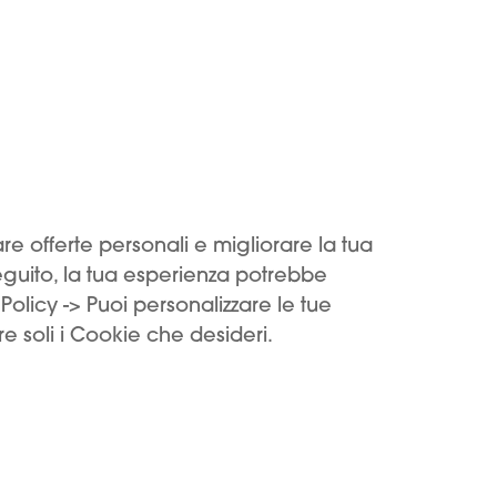
Primo utilizzo
Liquidi e acce
La vendita o rivendita dei nostri prodotti ai minori è illegale.
Impostazioni dei cookie
Trova un neg
si impegna a contrastare l'utilizzo dei suoi prodotti da parte dei m
fare offerte personali e migliorare la tua
seguito, la tua esperienza potrebbe
Policy -> Puoi personalizzare le tue
Iscriviti alla newsletter
e soli i Cookie che desideri.
Spuntando questa casella, accetti le
Condizion