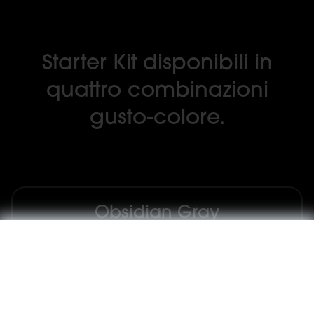
Starter Kit disponibili in
quattro combinazioni
gusto-colore.
Obsidian Gray
Caramel Tobacco Pod
Garnet Red
Watermelon Ice Pod