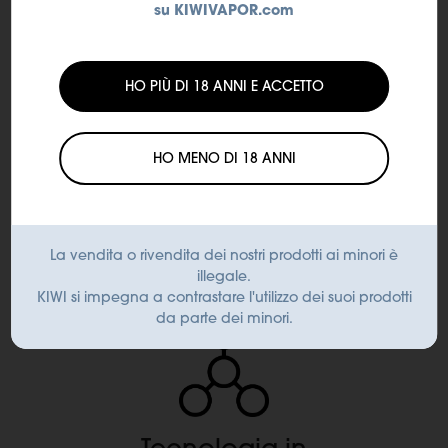
su KIWIVAPOR.com
HO PIÙ DI 18 ANNI E ACCETTO
HO MENO DI 18 ANNI
Sistema di
vibrazione
La vendita o rivendita dei nostri prodotti ai minori è
al raggiungimento di
illegale.
20 puff
KIWI si impegna a contrastare l'utilizzo dei suoi prodotti
da parte dei minori.
Tecnologia in