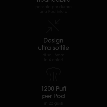
pensata per durare
una Pod intera
Design
ultra sottile
di soli 8mm
in 4 colori
1200 Puff
per Pod
in 22 gusti