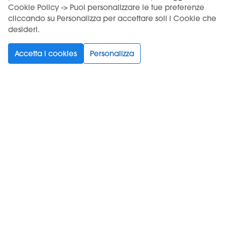
NICOTINA
Cookie Policy -> Puoi personalizzare le tue preferenze
cliccando su Personalizza per accettare soli i Cookie che
SOLO IN STORE
1.0 %
2.0 %
desideri.
NICOTINA
NICOTINA
Accetta i cookies
Personalizza
4 GUSTI
Vai al prodotto