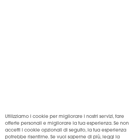
Starter Kit
1 x Dispositivo
1 x Pod
1 x Foglietto illustrativo
Utilizziamo i cookie per migliorare i nostri servizi, fare
offerte personali e migliorare la tua esperienza. Se non
accetti i cookie opzionali di seguito, la tua esperienza
0.0 %
potrebbe risentirne. Se vuoi saperne di più, leggi la