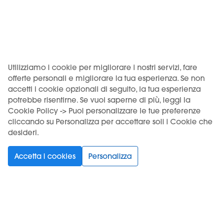
KIWI è un marchio di Vapour International d.o.o.
(Digitronska ulica 2 – 52460 Buje, HR, OIB/VAT 12135052940). I
prodotti KIWI sono distribuiti in Italia da Motus S.r.l. su licenza
di Vapour International d.o.o.
Utilizziamo i cookie per migliorare i nostri servizi, fare
USO DEL PRODOTTO VINCOLATO A UN'ETÀ MINIMA. VIETATA
offerte personali e migliorare la tua esperienza. Se non
LA VENDITA AI MINORI.
accetti i cookie opzionali di seguito, la tua esperienza
potrebbe risentirne. Se vuoi saperne di più, leggi la
Cookie Policy -> Puoi personalizzare le tue preferenze
cliccando su Personalizza per accettare soli i Cookie che
desideri.
Scegli la tua lingua
Accetta i cookies
Personalizza
Supporto
Prodotti
Informazioni