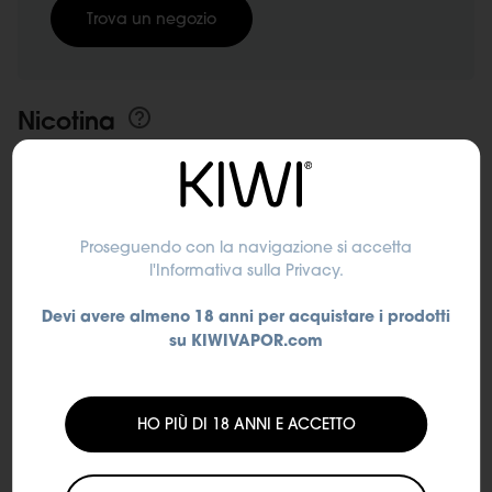
Trova un negozio
Nicotina
0 mg/ml
10 mg/ml
Proseguendo con la navigazione si accetta
l'Informativa sulla Privacy
.
20 mg/ml
Devi avere almeno 18 anni per acquistare i prodotti
su KIWIVAPOR.com
SUBTOTALE
HO PIÙ DI 18 ANNI E ACCETTO
€9,00