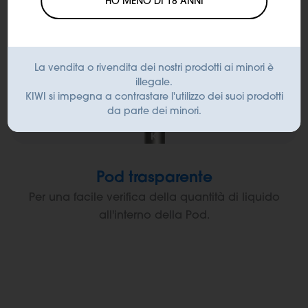
HO MENO DI 18 ANNI
La vendita o rivendita dei nostri prodotti ai minori è
illegale.
KIWI si impegna a contrastare l'utilizzo dei suoi prodotti
da parte dei minori.
Pod trasparente
Per una facile verifica della quantità di liquido
all'interno della Pod.