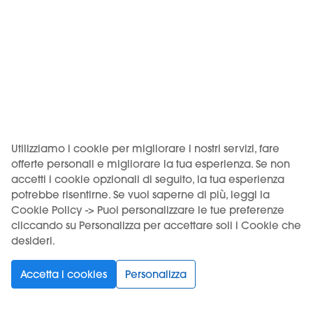
Batteria Powerbank
1450mAh
Utilizziamo i cookie per migliorare i nostri servizi, fare
Batteria Pen
offerte personali e migliorare la tua esperienza. Se non
accetti i cookie opzionali di seguito, la tua esperienza
400mAh
potrebbe risentirne. Se vuoi saperne di più, leggi la
Cookie Policy -> Puoi personalizzare le tue preferenze
cliccando su Personalizza per accettare soli i Cookie che
desideri.
Accetta i cookies
Personalizza
Materiale
ABS + Policarbonato