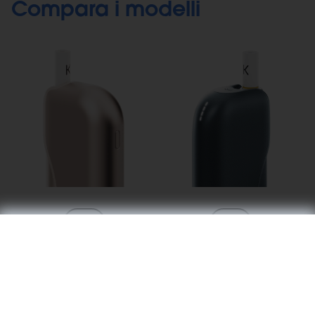
Compara i modelli
1
2
Controllo elettronico del liquido