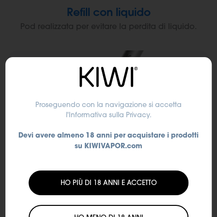
Refill con liquido
Pod realizzata per evitare la perdita di liquido.
Proseguendo con la navigazione si accetta
l'Informativa sulla Privacy
.
Devi avere almeno 18 anni per acquistare i prodotti
su KIWIVAPOR.com
Ricarica USB-C
HO PIÙ DI 18 ANNI E ACCETTO
La Pen KIWI è ricaricabile anche singolarmente
tramite il cavo USB-C.