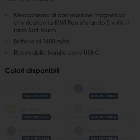
Meccanismo di connessione magnetica
che ricarica la KIWI Pen sfiorando 5 volte il
tasto Soft Touch
Batteria di 1450 mAh
Ricaricabile tramite cavo USB-C
Colori disponibili
Arctic White
Navy Blue
NON DISPONIBILE
NON DISPONIBILE
Light Yellow
Fury Green
NON DISPONIBILE
NON DISPONIBILE
Iron Gate
Midnight Green
NON DISPONIBILE
NON DISPONIBILE