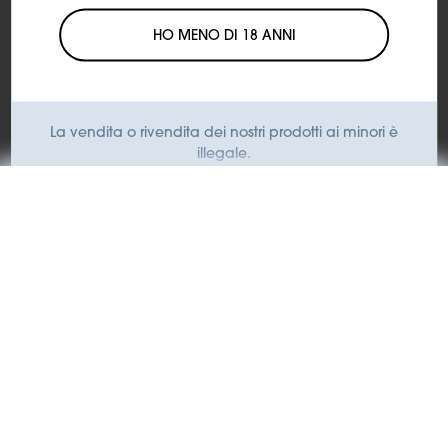
€0,00
HO MENO DI 18 ANNI
Aggiungi al carrello
La vendita o rivendita dei nostri prodotti ai minori è
illegale.
KIWI si impegna a contrastare l'utilizzo dei suoi prodotti
da parte dei minori.
Venditore: Motus S.r.l., Via Eliano 12 – 00036 Palestrina (RM).
Iscritta al Registro delle imprese di Roma, REA RM-1772640,