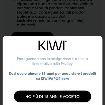
vigore una nuova normativa che vieta la
vendita online di prodotti contenenti
nicotina. Di conseguenza, tali prodotti
potranno essere acquistati
esclusivamente presso i negozi fisici
autorizzati.
Trova un negozio
Nicotina
Proseguendo con la navigazione si accetta
l'Informativa sulla Privacy
.
Devi avere almeno 18 anni per acquistare i prodotti
su KIWIVAPOR.com
10 mg/ml
20 mg/ml
HO PIÙ DI 18 ANNI E ACCETTO
SUBTOTALE