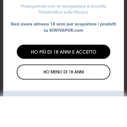
Spedizione:
Spedizione con corriere espresso
Proseguendo con la navigazione si accetta
Tempi di consegna:
Consegna in 24/48 ore lavorative
l'Informativa sulla Privacy
.
dall'evasione dell'ordine
Devi avere almeno 18 anni per acquistare i prodotti
su KIWIVAPOR.com
HO PIÙ DI 18 ANNI E ACCETTO
HO MENO DI 18 ANNI
La vendita o rivendita dei nostri prodotti ai minori è
illegale.
KIWI si impegna a contrastare l'utilizzo dei suoi prodotti
Venditore: Motus S.r.l., Via Eliano 12 – 00036 Palestrina (RM).
da parte dei minori.
Iscritta al Registro delle imprese di Roma, REA RM-1772640,