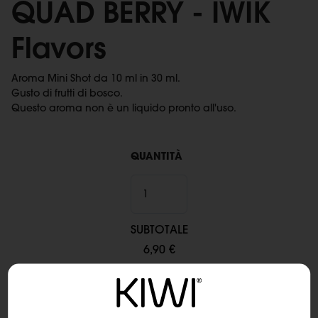
QUAD BERRY - IWIK
Flavors
Aroma Mini Shot da 10 ml in 30 ml.
Gusto di frutti di bosco.
Questo aroma non è un liquido pronto all'uso.
QUANTITÀ
SUBTOTALE
6,90 €
Aggiungi al carrello