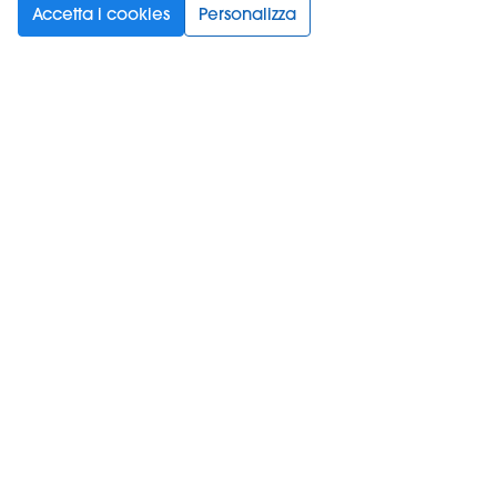
Accetta i cookies
Personalizza
Scegli la tua lingua
Supporto
Prodotti
Informazioni
Iscriviti alla newsletter
Spuntando questa casella, accetti le
Condizioni d'uso
e
la
normativa sulla privacy
.
*