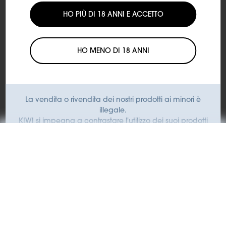
SUBTOTALE
HO PIÙ DI 18 ANNI E ACCETTO
€7,50
HO MENO DI 18 ANNI
Aggiungi al carrello
Spedizione:
Spedizione con corriere espresso
Tempi di consegna:
Consegna in 24/48 ore lavorative
La vendita o rivendita dei nostri prodotti ai minori è
dall'evasione dell'ordine
illegale.
KIWI si impegna a contrastare l'utilizzo dei suoi prodotti
da parte dei minori.