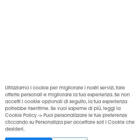
Venditore: Motus S.r.l., Via Eliano 12 – 00036 Palestrina (RM).
Iscritta al Registro delle imprese di Roma, REA RM-1772640,
CF/P.IVA 18262401005. Deposito: Via Prenestina Nuova 309 –
00036 Palestrina (RM), codice imposta ADM RMPLI0062.
KIWI è un marchio di Vapour International d.o.o.
(Digitronska ulica 2 – 52460 Buje, HR, OIB/VAT 12135052940). I
prodotti KIWI sono distribuiti in Italia da Motus S.r.l. su licenza
Utilizziamo i cookie per migliorare i nostri servizi, fare
di Vapour International d.o.o.
offerte personali e migliorare la tua esperienza. Se non
accetti i cookie opzionali di seguito, la tua esperienza
USO DEL PRODOTTO VINCOLATO A UN'ETÀ MINIMA. VIETATA
potrebbe risentirne. Se vuoi saperne di più, leggi la
LA VENDITA AI MINORI.
Cookie Policy -> Puoi personalizzare le tue preferenze
cliccando su Personalizza per accettare soli i Cookie che
desideri.