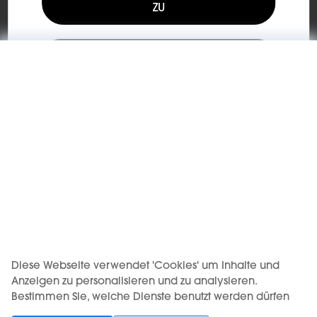
ZU
KIWI® ist eine eingetragene Marke der Vapour International
d.o.o.
ICH BIN UNTER 18 JAHREN ALT
DIE PRODUKTNUTZUNG IST AN EIN MINDESTALTER GEBUNDEN.
DER VERKAUF AN MINDERJÄHRIGE IST VERBOTEN.
Diese Seite ist nur für Erwachsene zugänglich.​
Wähle deine Sprache aus
Support
Kaufen
Informationen​
Diese Webseite verwendet 'Cookies' um Inhalte und
Anzeigen zu personalisieren und zu analysieren.
Bestimmen Sie, welche Dienste benutzt werden dürfen
Zum Newsletter anmelden