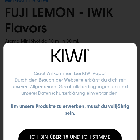
Mini Shot 10 in 30 ml
FUJI LEMON - IWIK
Flavors
Aroma Mini Shot da 10 ml in 30 ml.
Gusto di melone.
Questo aroma non è un liquido pronto all'uso.
Ciao! Willkommen bei KIWI Vapor.​
Durch den Besuch der Webseite erklärst du dich mit
Finde einen nächstgelegenen Shop
unseren Allgemeinen Geschäftsbedingungen und mit
unserer
Datenschutzerklärung
einverstanden.
Um unsere Produkte zu erwerben, musst du volljährig
sein.
ICH BIN ÜBER 18 UND ICH STIMME