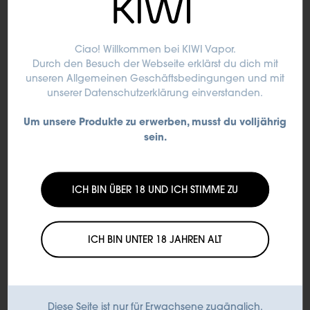
Ciao! Willkommen bei KIWI Vapor.​
Durch den Besuch der Webseite erklärst du dich mit
unseren Allgemeinen Geschäftsbedingungen und mit
unserer
Datenschutzerklärung
einverstanden.
Um unsere Produkte zu erwerben, musst du volljährig
sein.
ICH BIN ÜBER 18 UND ICH STIMME ZU
ICH BIN UNTER 18 JAHREN ALT
Diese Seite ist nur für Erwachsene zugänglich.​