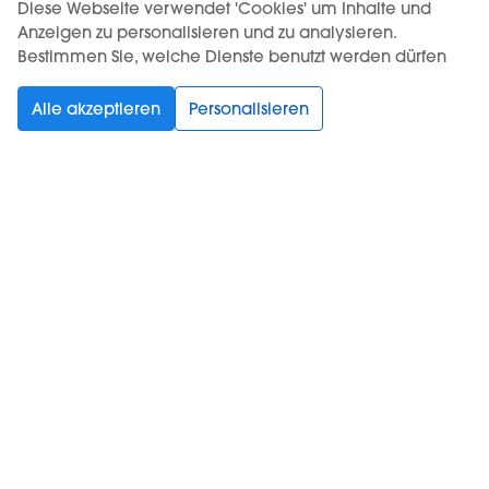
Diese Webseite verwendet 'Cookies' um Inhalte und
Anzeigen zu personalisieren und zu analysieren.
Bestimmen Sie, welche Dienste benutzt werden dürfen
Alle akzeptieren
Personalisieren