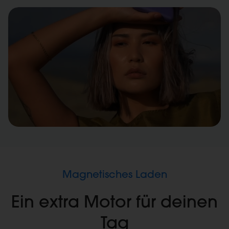
Magnetisches Laden
Ein extra Motor für deinen
Tag