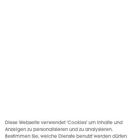
Corso di porta ticinese 50
Via Roma 101
Milano 20123 (IT)
Padova 35122 (IT)
+39 02 832 2811
+39 375 799 1163
KIWI® ist eine eingetragene Marke der Vapour International
d.o.o.
DIE PRODUKTNUTZUNG IST AN EIN MINDESTALTER GEBUNDEN.
DER VERKAUF AN MINDERJÄHRIGE IST VERBOTEN.
Diese Webseite verwendet 'Cookies' um Inhalte und
Anzeigen zu personalisieren und zu analysieren.
Bestimmen Sie, welche Dienste benutzt werden dürfen