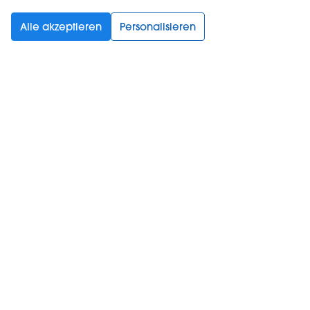
Wähle deine Sprache aus
Alle akzeptieren
Personalisieren
Support
Kaufen
Informationen​
Zum Newsletter anmelden
Mit dem Setzen dieses Häkchens bestätige ich, dass ich
die
Nutzungsbedingungen
und
Datenschutzerklärung​
gelesen habe und akzeptiere.
*