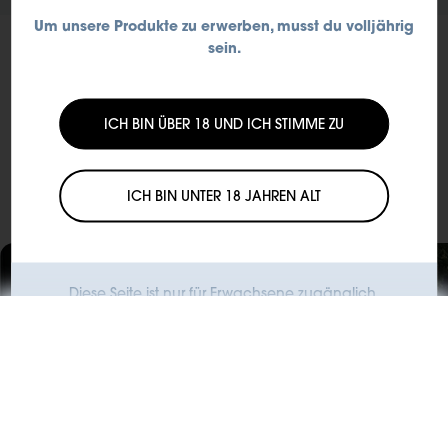
Um unsere Produkte zu erwerben, musst du volljährig
sein.
ICH BIN ÜBER 18 UND ICH STIMME ZU
Check out other official KIWI
stores
ICH BIN UNTER 18 JAHREN ALT
See all
Diese Seite ist nur für Erwachsene zugänglich.​
KIWI STORE MILANO
KIWI STORE PAD