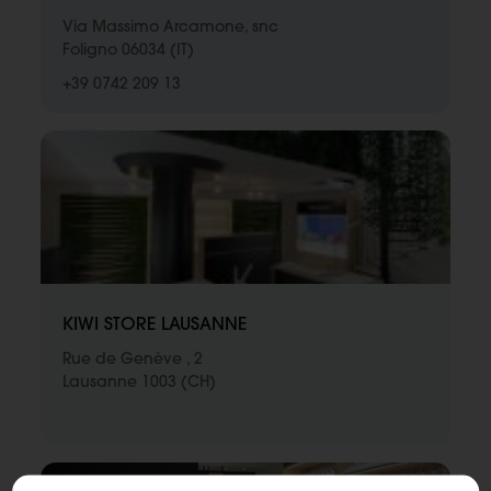
Via Massimo Arcamone, snc
Foligno 06034 (IT)
+39 0742 209 13
KIWI STORE LAUSANNE
Rue de Genève , 2
Lausanne 1003 (CH)