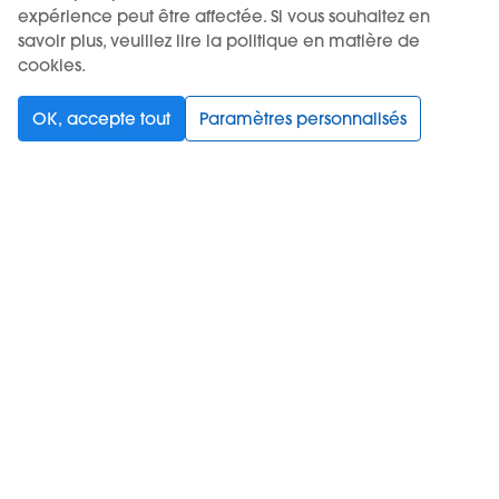
expérience peut être affectée. Si vous souhaitez en
savoir plus, veuillez lire la politique en matière de
cookies.
OK, accepte tout
Paramètres personnalisés
L'UTILISATION DU PRODUIT EST RESTREINTE À UN ÂGE MINIMUM.
LA VENTE AUX MINEURS EST INTERDITE.
KIWI™ est une marque déposée de Vapor International
d.o.o.
Choisissez votre langue