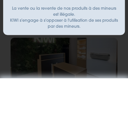
KIWI STORE NOLA
La vente ou la revente de nos produits à des mineurs
Via S. Paolo Belsito, 169
est illégale.
Nola 80035 (IT)
KIWI s'engage à s'opposer à l'utilisation de ses produits
+39 0813443708
par des mineurs.
KIWI STORE PADOVA
Via Roma 101
Padova 35122 (IT)
+39 375 799 1163