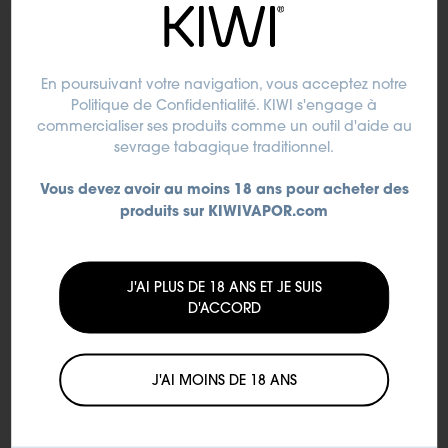
En poursuivant votre navigation, vous acceptez
notre
Politique de Confidentialité
. KIWI s'engage à
commercialiser ses produits comme un outil d'aide au
sevrage tabagique traditionnel.
KIWI STORE MILANO
Corso di porta ticinese 50
Vous devez avoir au moins 18 ans pour acheter des
Milano 20123 (IT)
produits sur KIWIVAPOR.com
+39 02 832 2811
J'AI PLUS DE 18 ANS ET JE SUIS
D'ACCORD
J'AI MOINS DE 18 ANS