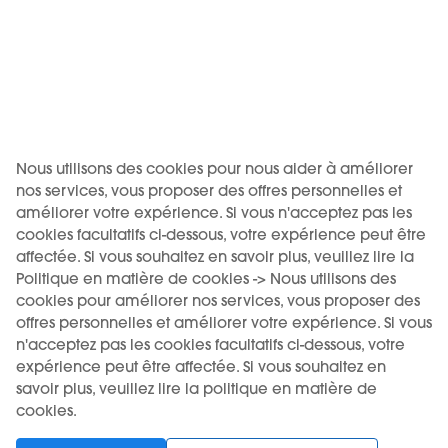
Choisissez votre langue
La vente ou la revente de nos produits à des mineurs
est illégale.
Support
KIWI s'engage à s'opposer à l'utilisation de ses produits
par des mineurs.
Acheter
Nous utilisons des cookies pour nous aider à améliorer
Informations
nos services, vous proposer des offres personnelles et
améliorer votre expérience. Si vous n'acceptez pas les
cookies facultatifs ci-dessous, votre expérience peut être
Inscrivez-vous à la newsletter
affectée. Si vous souhaitez en savoir plus, veuillez lire la
Politique en matière de cookies -> Nous utilisons des
cookies pour améliorer nos services, vous proposer des
offres personnelles et améliorer votre expérience. Si vous
n'acceptez pas les cookies facultatifs ci-dessous, votre
expérience peut être affectée. Si vous souhaitez en
En cochant cette case, j'accepte de recevoir par e-
savoir plus, veuillez lire la politique en matière de
mail des informations et des communications de la part
cookies.
de KIWI, conformément à la
politique de confidentialité
.
Je pourrai me désinscrire à tout moment via le lien