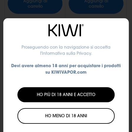
Aggiungi al
Aggiungi al
carrello
carrello
Proseguendo con la navigazione si accetta
l'Informativa sulla Privacy
.
Devi avere almeno 18 anni per acquistare i prodotti
su KIWIVAPOR.com
Accessori
Accessori
HO PIÙ DI 18 ANNI E ACCETTO
Presa elettrica da
Presa elettrica da
parete USB-C KIWI
parete USB KIWI
HO MENO DI 18 ANNI
9,90 €
7,04 €