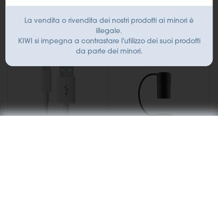
Aggiungi al
Aggiungi al
carrello
carrello
La vendita o rivendita dei nostri prodotti ai minori è
illegale.
KIWI si impegna a contrastare l'utilizzo dei suoi prodotti
da parte dei minori.
Accessori
Accessori
Cavo di ricarica USB-C
Pen Cap per KIWI
KIWI
5,28 €
3,90 €