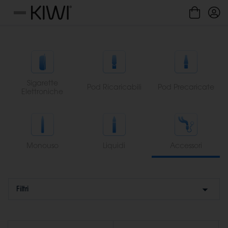
Gestione cookie
Menu
Sigarette
Pod Ricaricabili
Pod Precaricate
Elettroniche
Monouso
Liquidi
Accessori
Filtri