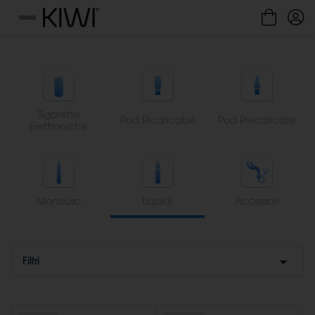
Gestione cookie
Menu
Sigarette
Pod Ricaricabili
Pod Precaricate
Elettroniche
Monouso
Liquidi
Accessori
Filtri