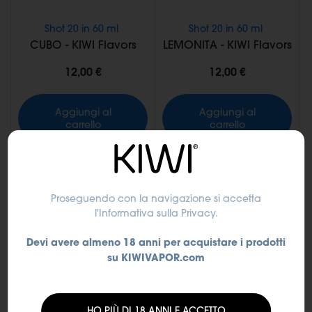
Shot 20 in 60 ml
Shot 20 in 60 ml
CUBO - KIWI Flavors
LEMONITA - KIWI Flavors
12,00 €
12,00 €
Aggiungi al
Aggiungi al
carrello
carrello
NOVITÀ
NOVITÀ
Proseguendo con la navigazione si accetta
l'Informativa sulla Privacy
.
Devi avere almeno 18 anni per acquistare i prodotti
su KIWIVAPOR.com
HO PIÙ DI 18 ANNI E ACCETTO