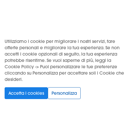
Mini Shot 10 in 30 ml
Mini Shot 10 in 30 ml
STRAWBERRY ICE
TOBACCO - IWIK
CREAM - IWIK Flavors
Flavors
Utilizziamo i cookie per migliorare i nostri servizi, fare
6,90 €
6,90 €
offerte personali e migliorare la tua esperienza. Se non
accetti i cookie opzionali di seguito, la tua esperienza
Aggiungi al
Aggiungi al
potrebbe risentirne. Se vuoi saperne di più, leggi la
carrello
carrello
Cookie Policy -> Puoi personalizzare le tue preferenze
cliccando su Personalizza per accettare soli i Cookie che
desideri.
Accetta i cookies
Personalizza