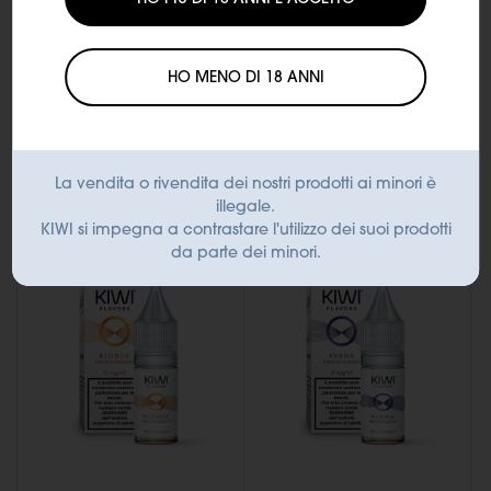
Shot 20 in 60 ml
Shot 20 in 60 ml
PORTO - KIWI Flavors
NECTAR - KIWI Flavors
HO MENO DI 18 ANNI
12,00 €
12,00 €
Aggiungi al
Aggiungi al
carrello
carrello
La vendita o rivendita dei nostri prodotti ai minori è
illegale.
KIWI si impegna a contrastare l'utilizzo dei suoi prodotti
da parte dei minori.