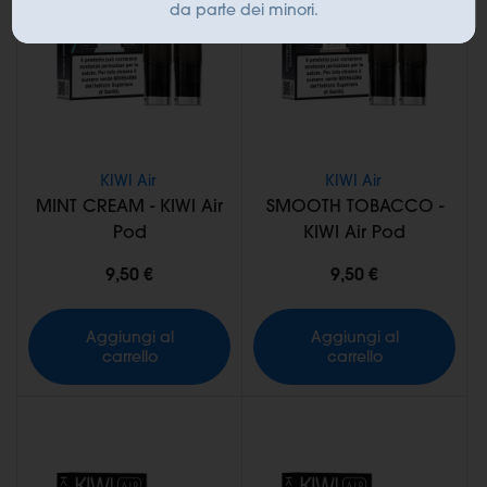
da parte dei minori.
KIWI Air
KIWI Air
MINT CREAM - KIWI Air
SMOOTH TOBACCO -
Pod
KIWI Air Pod
9,50 €
9,50 €
Aggiungi al
Aggiungi al
carrello
carrello