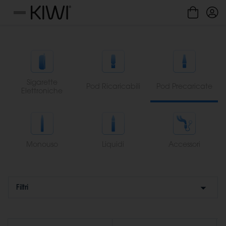
Gestione cookie
Menu
Sigarette
Pod Ricaricabili
Pod Precaricate
Elettroniche
Monouso
Liquidi
Accessori
Filtri