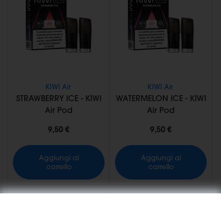
KIWI Air
KIWI Air
STRAWBERRY ICE - KIWI
WATERMELON ICE - KIWI
Air Pod
Air Pod
9,50 €
9,50 €
Aggiungi al
Aggiungi al
carrello
carrello