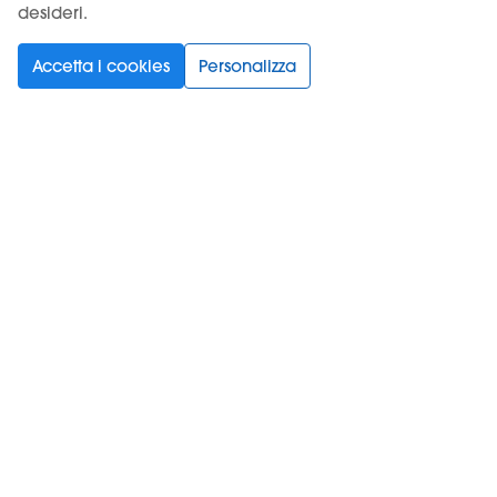
desideri.
Accetta i cookies
Personalizza
LATTE ICE - KIWI Air Pod
STRAWBERRY LIME - KIWI
Air Pod
9,50 €
9,50 €
Non Disponibile
Non Disponibile