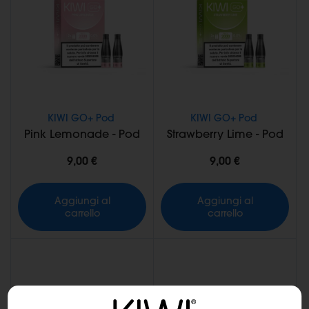
KIWI GO+ Pod
KIWI GO+ Pod
Pink Lemonade - Pod
Strawberry Lime - Pod
9,00 €
9,00 €
Aggiungi al
Aggiungi al
carrello
carrello