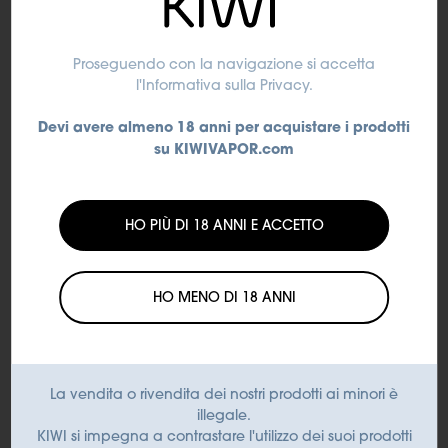
Proseguendo con la navigazione si accetta
l'Informativa sulla Privacy
.
Devi avere almeno 18 anni per acquistare i prodotti
su KIWIVAPOR.com
KIWI Air
KIWI Air
GRAPE ICE - KIWI Air
MANGO ICE - KIWI Air
Pod
Pod
HO PIÙ DI 18 ANNI E ACCETTO
9,50 €
9,50 €
HO MENO DI 18 ANNI
Aggiungi al
Aggiungi al
carrello
carrello
La vendita o rivendita dei nostri prodotti ai minori è
illegale.
KIWI si impegna a contrastare l'utilizzo dei suoi prodotti