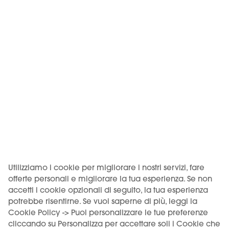
GUAVA ICE - KIWI Air
KIWI MARACUJA GUAVA
Pod
- KIWI Air Pod
9,50 €
9,50 €
Non Disponibile
Non Disponibile
Utilizziamo i cookie per migliorare i nostri servizi, fare
offerte personali e migliorare la tua esperienza. Se non
accetti i cookie opzionali di seguito, la tua esperienza
potrebbe risentirne. Se vuoi saperne di più, leggi la
Cookie Policy -> Puoi personalizzare le tue preferenze
cliccando su Personalizza per accettare soli i Cookie che